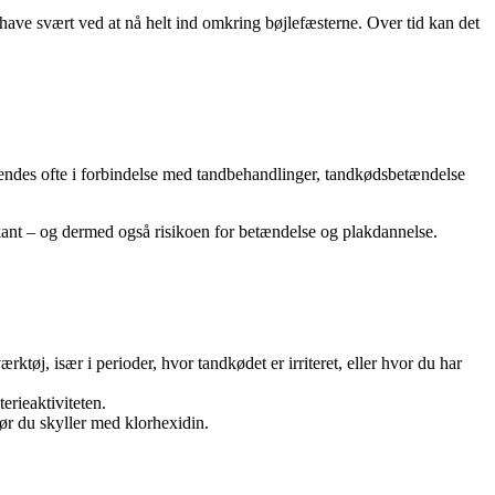
 have svært ved at nå helt ind omkring bøjlefæsterne. Over tid kan det
nvendes ofte i forbindelse med tandbehandlinger, tandkødsbetændelse
kant – og dermed også risikoen for betændelse og plakdannelse.
ktøj, især i perioder, hvor tandkødet er irriteret, eller hvor du har
erieaktiviteten.
ør du skyller med klorhexidin.