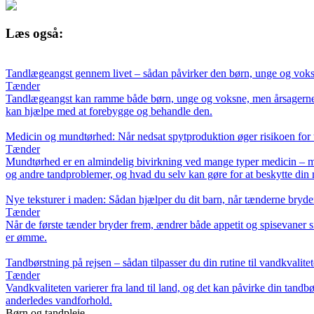
Læs også:
Tandlægeangst gennem livet – sådan påvirker den børn, unge og voksn
Tænder
Tandlægeangst kan ramme både børn, unge og voksne, men årsagerne og
kan hjælpe med at forebygge og behandle den.
Medicin og mundtørhed: Når nedsat spytproduktion øger risikoen for 
Tænder
Mundtørhed er en almindelig bivirkning ved mange typer medicin – me
og andre tandproblemer, og hvad du selv kan gøre for at beskytte di
Nye teksturer i maden: Sådan hjælper du dit barn, når tænderne bryde
Tænder
Når de første tænder bryder frem, ændrer både appetit og spisevaner s
er ømme.
Tandbørstning på rejsen – sådan tilpasser du din rutine til vandkvalite
Tænder
Vandkvaliteten varierer fra land til land, og det kan påvirke din tandb
anderledes vandforhold.
Børn og tandpleje