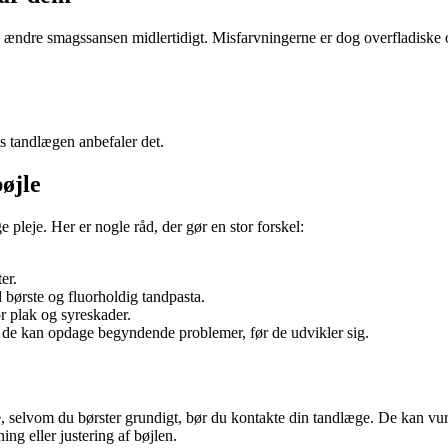
ændre smagssansen midlertidigt. Misfarvningerne er dog overfladiske o
s tandlægen anbefaler det.
øjle
 pleje. Her er nogle råd, der gør en stor forskel:
er.
børste og fluorholdig tandpasta.
or plak og syreskader.
– de kan opdage begyndende problemer, før de udvikler sig.
e, selvom du børster grundigt, bør du kontakte din tandlæge. De kan vu
ng eller justering af bøjlen.