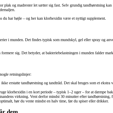
r plak og madrester let sætter sig fast. Selv grundig tandbørstning kan
ndemaljen.
 du har bøjle – og her kan klorhexidin være et nyttigt supplement.
kterier i munden. Det findes typisk som mundskyl, gel eller spray og a
n formere sig. Det betyder, at bakteriebelastningen i munden falder mar
ogle retningslinjer:
kke erstatte tandbørstning og tandtråd. Det skal bruges som et ekstra vær
ruge klorhexidin i en kort periode – typisk 1–2 uger – for at dæmpe bakt
ndens virkning. Vent derfor mindst 30 minutter efter tandbørstning, f
ptimalt, bør du vente mindst en halv time, før du spiser eller drikker.
går dem