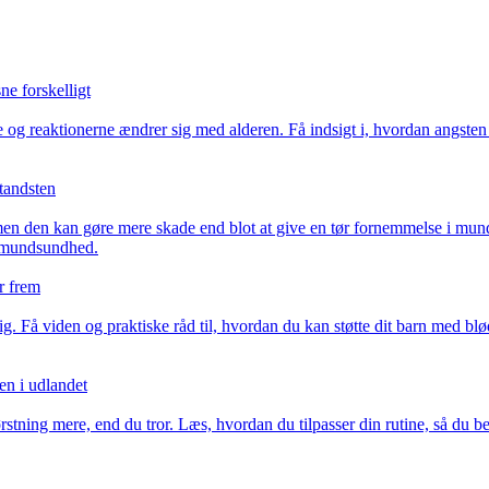
e forskelligt
 reaktionerne ændrer sig med alderen. Få indsigt i, hvordan angsten o
tandsten
n den kan gøre mere skade end blot at give en tør fornemmelse i mund
n mundsundhed.
r frem
ig. Få viden og praktiske råd til, hvordan du kan støtte dit barn med b
ten i udlandet
ørstning mere, end du tror. Læs, hvordan du tilpasser din rutine, så du 