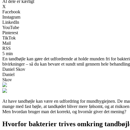
At dele er kærligt
X
Facebook
Instagram
LinkedIn
YouTube
Pinterest
TikTok
Mail
RSS
5 min
En tandbøjle kan gøre det udfordrende at holde munden fri for bakter
bivirkninger – så du kan bevare et sundt smil gennem hele behandling
Daniel Skov
Daniel
Skov
At have tandbøjle kan være en udfordring for mundhygiejnen. De mange 
mange med fast bøjle, at tandkødet bliver mere følsomt, og at risikoen
Men hvordan bruger man det korrekt, og hvornår giver det mening?
Hvorfor bakterier trives omkring tandbøj