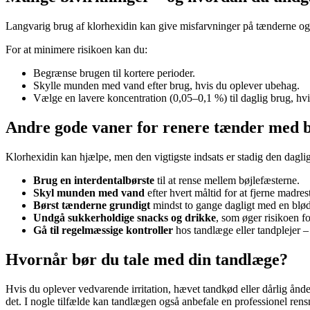
Langvarig brug af klorhexidin kan give misfarvninger på tænderne og 
For at minimere risikoen kan du:
Begrænse brugen til kortere perioder.
Skylle munden med vand efter brug, hvis du oplever ubehag.
Vælge en lavere koncentration (0,05–0,1 %) til daglig brug, hvi
Andre gode vaner for renere tænder med b
Klorhexidin kan hjælpe, men den vigtigste indsats er stadig den daglige
Brug en interdentalbørste
til at rense mellem bøjlefæsterne.
Skyl munden med vand
efter hvert måltid for at fjerne madrest
Børst tænderne grundigt
mindst to gange dagligt med en blød 
Undgå sukkerholdige snacks og drikke
, som øger risikoen f
Gå til regelmæssige kontroller
hos tandlæge eller tandplejer 
Hvornår bør du tale med din tandlæge?
Hvis du oplever vedvarende irritation, hævet tandkød eller dårlig ånd
det. I nogle tilfælde kan tandlægen også anbefale en professionel rensni