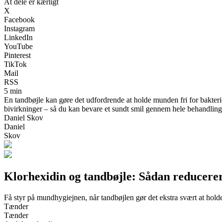
At dele er kærligt
X
Facebook
Instagram
LinkedIn
YouTube
Pinterest
TikTok
Mail
RSS
5 min
En tandbøjle kan gøre det udfordrende at holde munden fri for bakter
bivirkninger – så du kan bevare et sundt smil gennem hele behandling
Daniel Skov
Daniel
Skov
Klorhexidin og tandbøjle: Sådan reducerer
Få styr på mundhygiejnen, når tandbøjlen gør det ekstra svært at hol
Tænder
Tænder