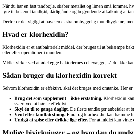
Når du har en fast tandbøjle, skaber metallet og limen små lommer, hvo
føre til betændt tandkød, dårlig ånde og begyndende afkalkning af ta
Derfor er det vigtigt at have en ekstra omhyggelig mundhygiejne, mens
Hvad er klorhexidin?
Klorhexidin er et antibakterielt middel, der bruges til at bekæmpe ba
eller efter operationer i munden.
Midlet virker ved at ødelægge bakteriernes cellevægge, så de ikke ka
Sådan bruger du klorhexidin korrekt
Selvom klorhexidin er effektivt, skal det bruges med omtanke. Her er n
Brug det som supplement – ikke erstatning.
Klorhexidin kan i
svært ved at børste effektivt.
Skyl én til to gange dagligt.
De fleste tandlæger anbefaler at b
Vent efter tandbørstning.
Fluor og klorhexidin kan hæmme hina
Undgå at spise eller drikke lige efter.
For at midlet kan virke o
Mulige bivirkninger – og hvordan du und