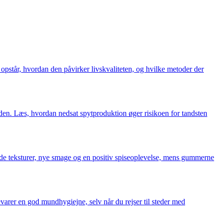
pstår, hvordan den påvirker livskvaliteten, og hvilke metoder der
en. Læs, hvordan nedsat spytproduktion øger risikoen for tandsten
løde teksturer, nye smage og en positiv spiseoplevelse, mens gummerne
bevarer en god mundhygiejne, selv når du rejser til steder med