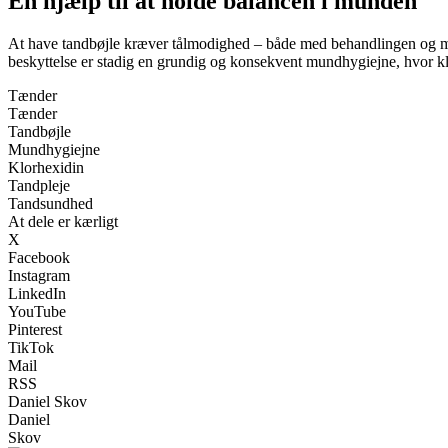
En hjælp til at holde balancen i munden
At have tandbøjle kræver tålmodighed – både med behandlingen og med d
beskyttelse er stadig en grundig og konsekvent mundhygiejne, hvor klo
Tænder
Tænder
Tandbøjle
Mundhygiejne
Klorhexidin
Tandpleje
Tandsundhed
At dele er kærligt
X
Facebook
Instagram
LinkedIn
YouTube
Pinterest
TikTok
Mail
RSS
Daniel Skov
Daniel
Skov