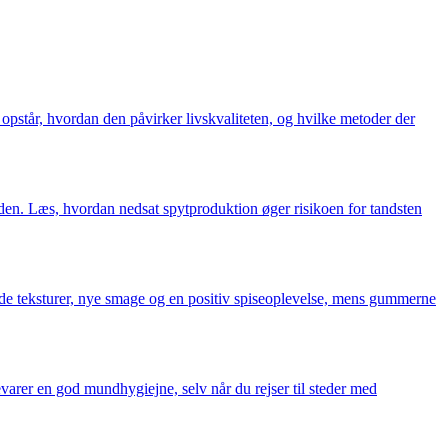
pstår, hvordan den påvirker livskvaliteten, og hvilke metoder der
en. Læs, hvordan nedsat spytproduktion øger risikoen for tandsten
løde teksturer, nye smage og en positiv spiseoplevelse, mens gummerne
bevarer en god mundhygiejne, selv når du rejser til steder med