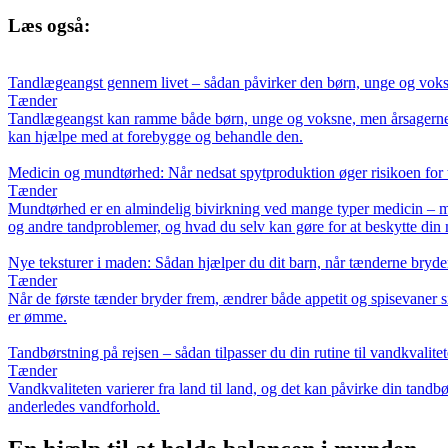
Læs også:
Tandlægeangst gennem livet – sådan påvirker den børn, unge og voksn
Tænder
Tandlægeangst kan ramme både børn, unge og voksne, men årsagerne og
kan hjælpe med at forebygge og behandle den.
Medicin og mundtørhed: Når nedsat spytproduktion øger risikoen for 
Tænder
Mundtørhed er en almindelig bivirkning ved mange typer medicin – me
og andre tandproblemer, og hvad du selv kan gøre for at beskytte di
Nye teksturer i maden: Sådan hjælper du dit barn, når tænderne bryde
Tænder
Når de første tænder bryder frem, ændrer både appetit og spisevaner s
er ømme.
Tandbørstning på rejsen – sådan tilpasser du din rutine til vandkvalite
Tænder
Vandkvaliteten varierer fra land til land, og det kan påvirke din tandb
anderledes vandforhold.