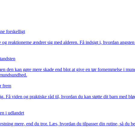
e forskelligt
 reaktionerne ændrer sig med alderen. Få indsigt i, hvordan angsten o
tandsten
n den kan gøre mere skade end blot at give en tør fornemmelse i mund
n mundsundhed.
r frem
ig. Få viden og praktiske råd til, hvordan du kan støtte dit barn med b
ten i udlandet
ørstning mere, end du tror. Læs, hvordan du tilpasser din rutine, så du 