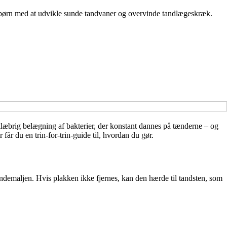
lpe børn med at udvikle sunde tandvaner og overvinde tandlægeskræk.
 klæbrig belægning af bakterier, der konstant dannes på tænderne – og
får du en trin-for-trin-guide til, hvordan du gør.
andemaljen. Hvis plakken ikke fjernes, kan den hærde til tandsten, som