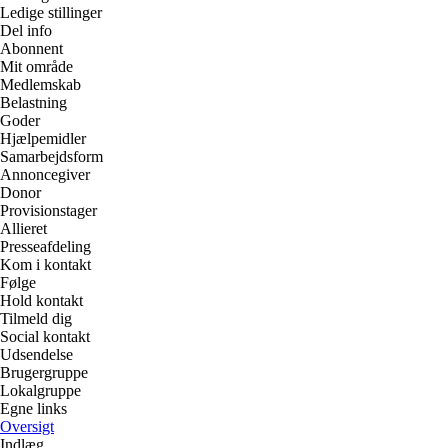
Ledige stillinger
Del info
Abonnent
Mit område
Medlemskab
Belastning
Goder
Hjælpemidler
Samarbejdsform
Annoncegiver
Donor
Provisionstager
Allieret
Presseafdeling
Kom i kontakt
Følge
Hold kontakt
Tilmeld dig
Social kontakt
Udsendelse
Brugergruppe
Lokalgruppe
Egne links
Oversigt
Indlæg