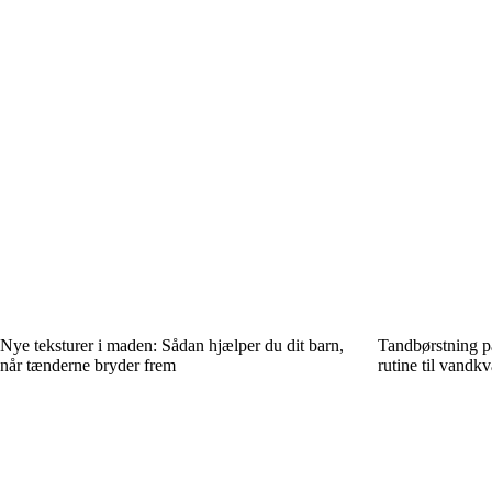
Nye teksturer i maden: Sådan hjælper du dit barn,
Tandbørstning på
når tænderne bryder frem
rutine til vandkv