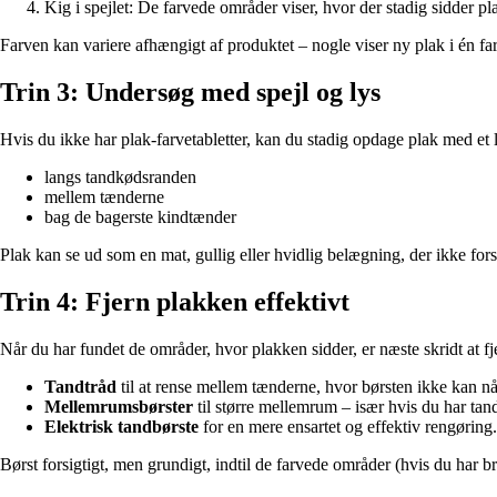
Kig i spejlet: De farvede områder viser, hvor der stadig sidder pl
Farven kan variere afhængigt af produktet – nogle viser ny plak i én far
Trin 3: Undersøg med spejl og lys
Hvis du ikke har plak-farvetabletter, kan du stadig opdage plak med et l
langs tandkødsranden
mellem tænderne
bag de bagerste kindtænder
Plak kan se ud som en mat, gullig eller hvidlig belægning, der ikke fors
Trin 4: Fjern plakken effektivt
Når du har fundet de områder, hvor plakken sidder, er næste skridt at f
Tandtråd
til at rense mellem tænderne, hvor børsten ikke kan nå
Mellemrumsbørster
til større mellemrum – især hvis du har ta
Elektrisk tandbørste
for en mere ensartet og effektiv rengøring.
Børst forsigtigt, men grundigt, indtil de farvede områder (hvis du har b