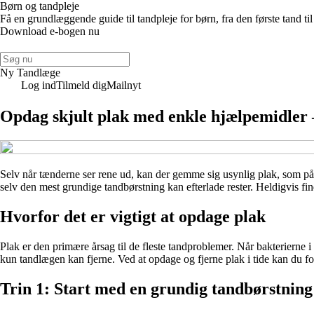
Børn og tandpleje
Få en grundlæggende guide til tandpleje for børn, fra den første tand t
Download e-bogen nu
Ny Tandlæge
Log ind
Tilmeld dig
Mailnyt
Opdag skjult plak med enkle hjælpemidler –
Selv når tænderne ser rene ud, kan der gemme sig usynlig plak, som på 
selv den mest grundige tandbørstning kan efterlade rester. Heldigvis fin
Hvorfor det er vigtigt at opdage plak
Plak er den primære årsag til de fleste tandproblemer. Når bakterierne
kun tandlægen kan fjerne. Ved at opdage og fjerne plak i tide kan du f
Trin 1: Start med en grundig tandbørstning