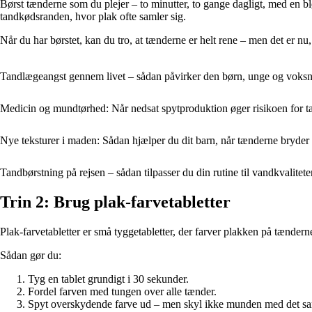
Børst tænderne som du plejer – to minutter, to gange dagligt, med en blø
tandkødsranden, hvor plak ofte samler sig.
Når du har børstet, kan du tro, at tænderne er helt rene – men det er nu, 
Tandlægeangst gennem livet – sådan påvirker den børn, unge og voksne
Medicin og mundtørhed: Når nedsat spytproduktion øger risikoen for t
Nye teksturer i maden: Sådan hjælper du dit barn, når tænderne bryder
Tandbørstning på rejsen – sådan tilpasser du din rutine til vandkvalitete
Trin 2: Brug plak-farvetabletter
Plak-farvetabletter er små tyggetabletter, der farver plakken på tænder
Sådan gør du:
Tyg en tablet grundigt i 30 sekunder.
Fordel farven med tungen over alle tænder.
Spyt overskydende farve ud – men skyl ikke munden med det s