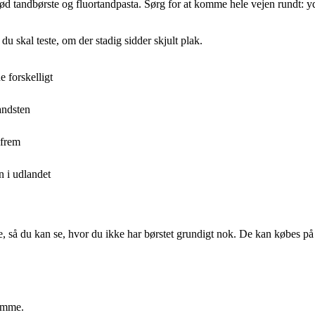
d tandbørste og fluortandpasta. Sørg for at komme hele vejen rundt: yder
du skal teste, om der stadig sidder skjult plak.
 forskelligt
andsten
 frem
n i udlandet
ne, så du kan se, hvor du ikke har børstet grundigt nok. De kan købes på
amme.