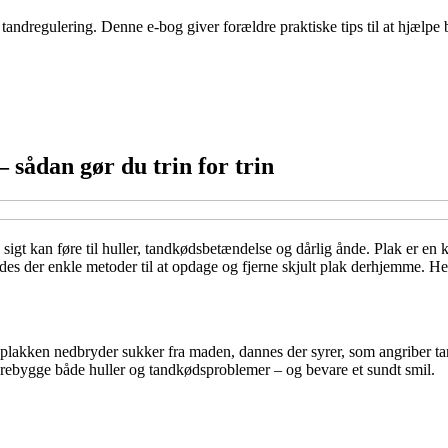
il tandregulering. Denne e-bog giver forældre praktiske tips til at hjæ
 sådan gør du trin for trin
sigt kan føre til huller, tandkødsbetændelse og dårlig ånde. Plak er en
des der enkle metoder til at opdage og fjerne skjult plak derhjemme. Her 
 i plakken nedbryder sukker fra maden, dannes der syrer, som angriber t
orebygge både huller og tandkødsproblemer – og bevare et sundt smil.