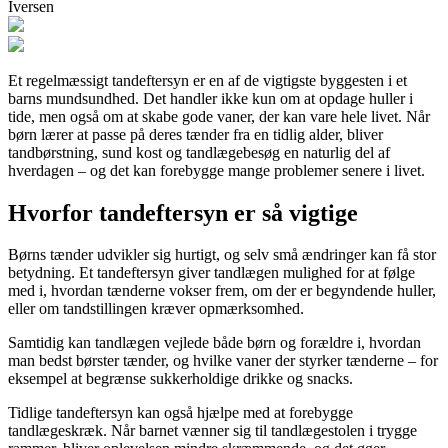
Iversen
Et regelmæssigt tandeftersyn er en af de vigtigste byggesten i et
barns mundsundhed. Det handler ikke kun om at opdage huller i
tide, men også om at skabe gode vaner, der kan vare hele livet. Når
børn lærer at passe på deres tænder fra en tidlig alder, bliver
tandbørstning, sund kost og tandlægebesøg en naturlig del af
hverdagen – og det kan forebygge mange problemer senere i livet.
Hvorfor tandeftersyn er så vigtige
Børns tænder udvikler sig hurtigt, og selv små ændringer kan få stor
betydning. Et tandeftersyn giver tandlægen mulighed for at følge
med i, hvordan tænderne vokser frem, om der er begyndende huller,
eller om tandstillingen kræver opmærksomhed.
Samtidig kan tandlægen vejlede både børn og forældre i, hvordan
man bedst børster tænder, og hvilke vaner der styrker tænderne – for
eksempel at begrænse sukkerholdige drikke og snacks.
Tidlige tandeftersyn kan også hjælpe med at forebygge
tandlægeskræk. Når barnet vænner sig til tandlægestolen i trygge