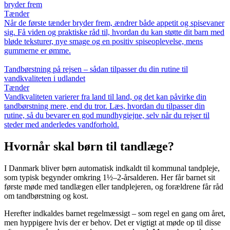
bryder frem
Tænder
Når de første tænder bryder frem, ændrer både appetit og spisevaner
sig. Få viden og praktiske råd til, hvordan du kan støtte dit barn med
bløde teksturer, nye smage og en positiv spiseoplevelse, mens
gummerne er ømme.
Tandbørstning på rejsen – sådan tilpasser du din rutine til
vandkvaliteten i udlandet
Tænder
Vandkvaliteten varierer fra land til land, og det kan påvirke din
tandbørstning mere, end du tror. Læs, hvordan du tilpasser din
rutine, så du bevarer en god mundhygiejne, selv når du rejser til
steder med anderledes vandforhold.
Hvornår skal børn til tandlæge?
I Danmark bliver børn automatisk indkaldt til kommunal tandpleje,
som typisk begynder omkring 1½–2-årsalderen. Her får barnet sit
første møde med tandlægen eller tandplejeren, og forældrene får råd
om tandbørstning og kost.
Herefter indkaldes barnet regelmæssigt – som regel en gang om året,
men hyppigere hvis der er behov. Det er vigtigt at møde op til disse