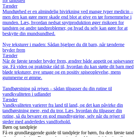
for tandsten
Tænder
Mundtørhed er en almindelig bivirkning ved mange typer medicin –
men den kan gøre mere skade end blot at give en tør fornemmelse i
munden. Læs, hvordan nedsat spytproduktion øger risikoen for
tandsten og andre tandproblemer, og hvad du selv kan gøre for at
beskytte din mundsundhed.
Nye teksturer i maden: Sådan hjælper du dit barn, når tænderne
bryder frem
Tænder
Når de første tænder bryder frem, ændrer både appetit og spisevaner
sig. Få viden og praktiske råd til, hvordan du kan støtte dit barn med
bløde teksturer, nye smage og en positiv spiseoplevelse, mens
gummerne er ømme.
Tandbørstning på rejsen – sådan tilpasser du din rutine til
vandkvaliteten i udlandet
Tænder
Vandkvaliteten varierer fra land til land, og det kan påvirke din
tandbørstning mere, end du tror. Læs, hvordan du tilpasser din
rutine, så du bevarer en god mundhygiejne, selv når du rejser til
steder med anderledes vandforhold.
Børn og tandpleje
Få en grundlæggende guide til tandpleje for børn, fra den første tand