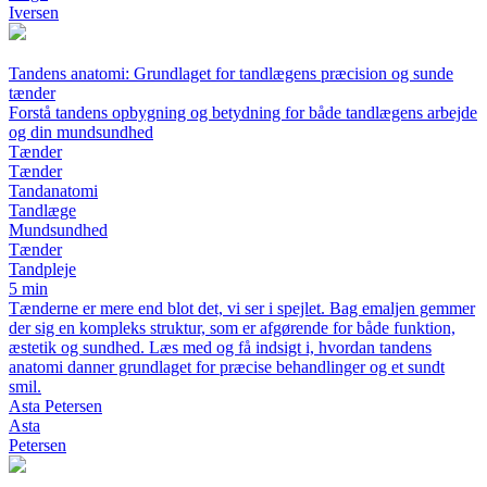
Iversen
Tandens anatomi: Grundlaget for tandlægens præcision og sunde
tænder
Forstå tandens opbygning og betydning for både tandlægens arbejde
og din mundsundhed
Tænder
Tænder
Tandanatomi
Tandlæge
Mundsundhed
Tænder
Tandpleje
5 min
Tænderne er mere end blot det, vi ser i spejlet. Bag emaljen gemmer
der sig en kompleks struktur, som er afgørende for både funktion,
æstetik og sundhed. Læs med og få indsigt i, hvordan tandens
anatomi danner grundlaget for præcise behandlinger og et sundt
smil.
Asta Petersen
Asta
Petersen