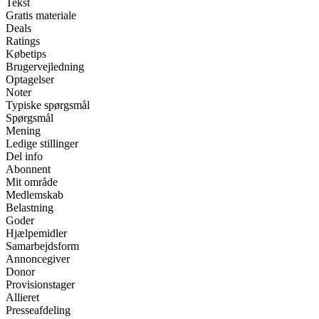
Tekst
Gratis materiale
Deals
Ratings
Købetips
Brugervejledning
Optagelser
Noter
Typiske spørgsmål
Spørgsmål
Mening
Ledige stillinger
Del info
Abonnent
Mit område
Medlemskab
Belastning
Goder
Hjælpemidler
Samarbejdsform
Annoncegiver
Donor
Provisionstager
Allieret
Presseafdeling