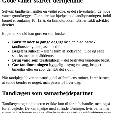
Gode vaner starter derhjemme
Selvom tandlægen spiller en vigtig rolle, er det i hverdagen, de gode
vaner grundlægges. Forældre bør hjælpe med tandbørstningen, indtil
barnet er omkring 10–12 år, da finmotorikken først er fuldt udviklet
derefter.
Et par enkle råd kan gøre en stor forskel:
Børst tænder to gange dagligt
med en blød børne-
tandbørste og tandpasta med fluor.
Begræns sukker
– især i form af sodavand, juice og søde
snacks mellem måltiderne.
Brug vand som tørstslukker
– det beskytter tænderne bedst.
Gør tandbørstningen hyggelig
– syng en sang, brug et
timeglas eller en app, der gør det sjovt.
Når tandpleje bliver en naturlig del af familiens rutiner, lærer barnet,
at sunde tænder er noget, man passer på hver dag.
Tandlægen som samarbejdspartner
Tandlægen og tandplejeren er ikke kun til for at behandle, men også
for at vejlede. De kan hjælpe med at finde løsninger, hvis barnet har
svært ved at børste tænder, eller hvis der er særlige udfordringer som