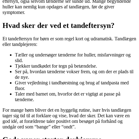
eftersyn, også selvom tænderne ser sunde ud. Mange begyndende
huller kan nemlig kun opdages af tandlægen, før de giver
symptomer.
Hvad sker der ved et tandeftersyn?
Et tandeftersyn for børn er som regel kort og udramatisk. Tandlægen
eller tandplejeren:
Tæller og undersøger tænderne for huller, misfarvninger og
slid.
Tjekker tandkødet for tegn på betændelse.
Ser på, hvordan tænderne vokser frem, og om der er plads til
de nye.
Giver vejledning i tandbørstning og brug af tandpasta med
fluor.
Taler med barnet om, hvorfor det er vigtigt at passe på
tænderne.
For mange børn bliver det en hyggelig rutine, især hvis tandlægen
tager sig tid til at forklare og vise, hvad der sker. Det kan være en
god idé, at forældrene taler positivt om besøget på forhånd og
undgår ord som “bange” eller “ondt”.