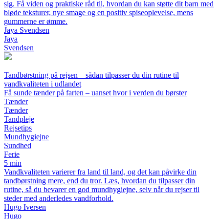
sig. Få viden og praktiske råd til, hvordan du kan støtte dit barn med
bløde teksturer, nye smage og en positiv spiseoplevelse, mens
gummerne er ømme.
Jaya Svendsen
Jaya
Svendsen
Tandbørstning på rejsen – sådan tilpasser du din rutine til
vandkvaliteten i udlandet
Få sunde tænder på farten – uanset hvor i verden du børster
Tænder
Tænder
Tandpleje
Rejsetips
Mundhygiejne
Sundhed
Ferie
5 min
Vandkvaliteten varierer fra land til land, og det kan påvirke din
tandbørstning mere, end du tror. Læs, hvordan du tilpasser din
rutine, så du bevarer en god mundhygiejne, selv når du rejser til
steder med anderledes vandforhold.
Hugo Iversen
Hugo