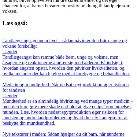
rammer, bliver oplevelsen mindre skræmmende, og det øger
chancen for, at barnet bevarer en positiv holdning til tandpleje som
voksen.
Læs også:
Tandlægeangst gennem livet – sådan påvirker den børn, unge og
voksne forskelligt
Tænder
Tandlægeangst kan ramme både børn, unge og voksne, men
årsagerne og reaktionerne ændrer sig med alderen. Få indsigt i,
hvordan angsten opstår, hvordan den påvirker livskvaliteten, og
hvilke metoder der kan hjælpe med at forebygge og behandle den.
Medicin og mundtørhed: Når nedsat spytproduktion øger risikoen
for tandsten
Tænder
Mundtørhed er en almindelig bivirkning ved mange typer medicin –
men den kan gøre mere skade end blot at give en tør fornemmelse i
munden. Læs, hvordan nedsat spytproduktion øger risikoen for
tandsten og andre tandproblemer, og hvad du selv kan gøre for at
beskytte din mundsundhed.
Nye teksturer i maden: Sådan hjælper du dit barn, når tænderne