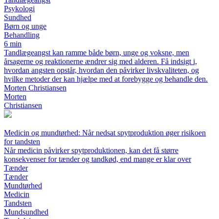
Psykologi
Sundhed
Børn og unge
Behandling
6 min
Tandlægeangst kan ramme både børn, unge og voksne, men
årsagerne og reaktionerne ændrer sig med alderen. Få indsigt i,
hvordan angsten opstår, hvordan den påvirker livskvaliteten, og
hvilke metoder der kan hjælpe med at forebygge og behandle den.
Morten Christiansen
Morten
Christiansen
Medicin og mundtørhed: Når nedsat spytproduktion øger risikoen
for tandsten
Når medicin påvirker spytproduktionen, kan det få større
konsekvenser for tænder og tandkød, end mange er klar over
Tænder
Tænder
Mundtørhed
Medicin
Tandsten
Mundsundhed