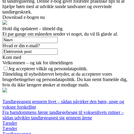
til tandregulering. Denne e-bog giver forældre praktiske tips til at
hjælpe børn med at udvikle sunde tandvaner og overvinde
tandlægeskræk.
Download e-bogen nu
Hold dig opdateret – tilmeld dig
Et par gange om måneden sender vi noget, du vil få glæde af.
Hvad er din e-mail?
Kom med
Velkommen – og tak for tilmeldingen
Jeg accepterer vilkår og persondatapolitik.
Tilmelding til nyhedsbrevet betyder, at du accepterer vores
brugerbetingelser og persondatapolitik. Du kan nemt framelde dig,
hvis du ikke længere ønsker at modtage mails.
Tandlægeangst gennem livet – sådan påvirker den børn, unge og
voksne forskelligt
Fra barndommens første tandlægebesøg til voksenlivets rutiner –
sådan udvikler tandlægeangst sig gennem årene
Tænder
Tænder
Tandlægeangst