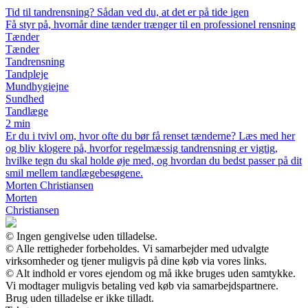
Tid til tandrensning? Sådan ved du, at det er på tide igen
Få styr på, hvornår dine tænder trænger til en professionel rensning
Tænder
Tænder
Tandrensning
Tandpleje
Mundhygiejne
Sundhed
Tandlæge
2 min
Er du i tvivl om, hvor ofte du bør få renset tænderne? Læs med her
og bliv klogere på, hvorfor regelmæssig tandrensning er vigtig,
hvilke tegn du skal holde øje med, og hvordan du bedst passer på dit
smil mellem tandlægebesøgene.
Morten Christiansen
Morten
Christiansen
© Ingen gengivelse uden tilladelse.
© Alle rettigheder forbeholdes. Vi samarbejder med udvalgte
virksomheder og tjener muligvis på dine køb via vores links.
© Alt indhold er vores ejendom og må ikke bruges uden samtykke.
Vi modtager muligvis betaling ved køb via samarbejdspartnere.
Brug uden tilladelse er ikke tilladt.