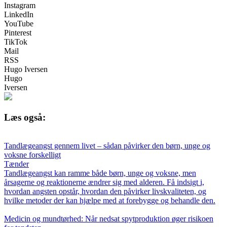
Instagram
LinkedIn
YouTube
Pinterest
TikTok
Mail
RSS
Hugo Iversen
Hugo
Iversen
Læs også:
Tandlægeangst gennem livet – sådan påvirker den børn, unge og
voksne forskelligt
Tænder
Tandlægeangst kan ramme både børn, unge og voksne, men
årsagerne og reaktionerne ændrer sig med alderen. Få indsigt i,
hvordan angsten opstår, hvordan den påvirker livskvaliteten, og
hvilke metoder der kan hjælpe med at forebygge og behandle den.
Medicin og mundtørhed: Når nedsat spytproduktion øger risikoen