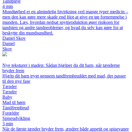
Tandpleje
4 min
Mundtørhed er en almindelig bivirkning ved mange typer medicin –
men den kan gøre mere skade end blot at give en tør fornemmelse i
munden. Læs, hvordan nedsat spytproduktion øger risikoen for
tandsten og andre tandproblemer, og hvad du selv kan gøre for at
beskytte din mundsundhed.
Daniel Skov
Daniel
Skov
Nye teksturer i maden: Sådan hjælper du dit barn, når tænderne
bryder frem
Hjælp dit barn trygt gennem tandfrembruddet med mad, der passer
til den nye fase
Tænder
Tænder
Baby
Mad til børn
Tandfrembrud
Forældre
Spiseudvikling
3 min
Når de første tænder bryder frem, ændrer både appetit og spisevaner